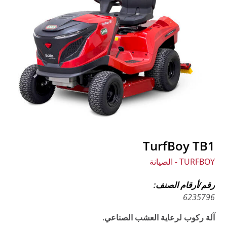
TurfBoy TB1
TURFBOY - الصيانة
رقم/أرقام الصنف:
6235796
آلة ركوب لرعاية العشب الصناعي.