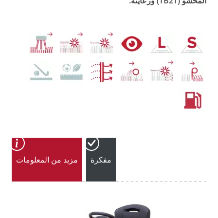
المحشو (TB2T) ورعايته.
مفكرة
مزيد من المعلومات