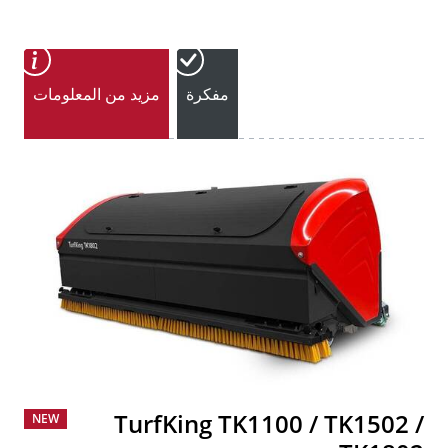
مفكرة
مزيد من المعلومات
TurfKing TK1100 / TK1502 /
NEW