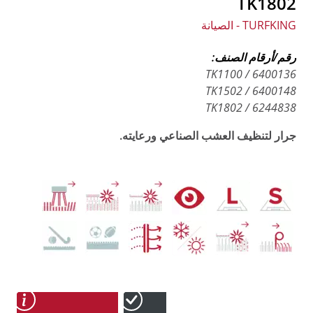
TK1802
TURFKING - الصيانة
رقم/أرقام الصنف:
6400136 / TK1100
6400148 / TK1502
6244838 / TK1802
جرار لتنظيف العشب الصناعي ورعايته.