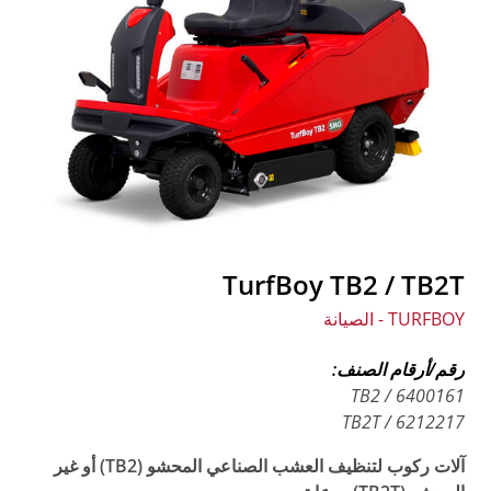
TurfBoy TB2 / TB2T
TURFBOY - الصيانة
رقم/أرقام الصنف:
6400161 / TB2
6212217 / TB2T
آلات ركوب لتنظيف العشب الصناعي المحشو (TB2) أو غير