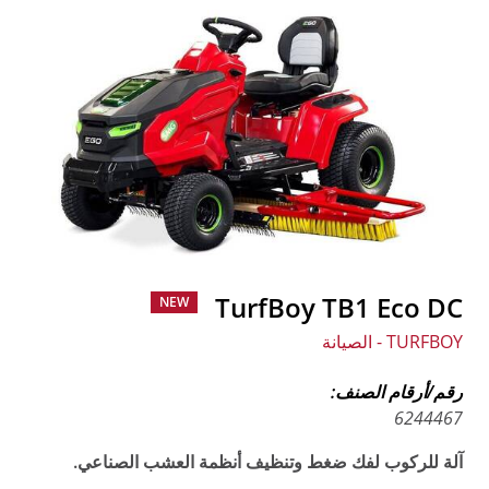
TurfBoy TB1 Eco DC
NEW
TURFBOY - الصيانة
رقم/أرقام الصنف:
6244467
آلة للركوب لفك ضغط وتنظيف أنظمة العشب الصناعي.