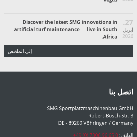
27.
Discover the latest SMG innovations in
artificial turf maintenance — live in South
أبريل
2026
Africa.
إلى الملخص
اتصل بنا
SMG Sportplatzmaschinenbau GmbH
Robert-Bosch-Str. 3
DE - 89269 Vöhringen / Germany
الهاتف:
+49 (0) 7306 96 65 0