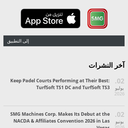
إلى التطبيق
آخر النشرات
02.
Keep Padel Courts Performing at Their Best:
TurfSoft TS1 DC and TurfSoft TS3
يوليو
2026
02.
SMG Machines Corp. Makes Its Debut at the
NACDA & Affiliates Convention 2026 in Las
يونيو
2026
Vegas