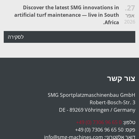
27.
Discover the latest SMG innovations in
artificial turf maintenance — live in South
אפר
2026
Africa.
לסקירה
צור קשר
SMG Sportplatzmaschinenbau GmbH
Robert-Bosch-Str. 3
DE - 89269 Vöhringen / Germany
טלפון:
+49 (0) 7306 96 65 0
פקס:
+49 (0) 7306 96 65 50
דואר אלקטרוני:
info@smg-machines.com