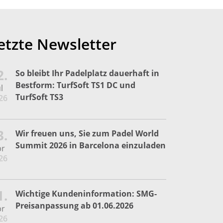
etzte Newsletter
2.
So bleibt Ihr Padelplatz dauerhaft in
Bestform: TurfSoft TS1 DC und
l
TurfSoft TS3
26
3.
Wir freuen uns, Sie zum Padel World
Summit 2026 in Barcelona einzuladen
pr
26
1.
Wichtige Kundeninformation: SMG-
Preisanpassung ab 01.06.2026
pr
26