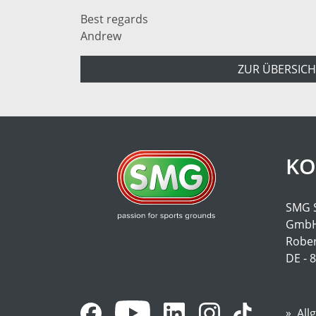
Best regards
Andrew
ZUR ÜBERSICH
KO
SMG 
Gmb
Rober
DE - 
All