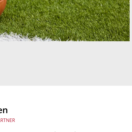
en
ARTNER