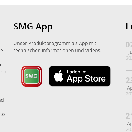
SMG App
L
0
Unser Produktprogramm als App mit
de
technischen Informationen und Videos.
Ju
20
em
and
2
A
20
nd
2
 to
A
20