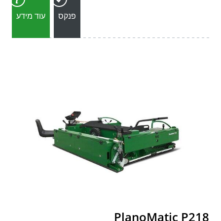
פנקס
עוד מידע
PlanoMatic P218