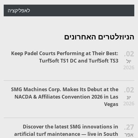
לאפליקציה
הניוזלטרים האחרונים
02.
Keep Padel Courts Performing at Their Best:
TurfSoft TS1 DC and TurfSoft TS3
יול
2026
02.
SMG Machines Corp. Makes Its Debut at the
NACDA & Affiliates Convention 2026 in Las
יונ
2026
Vegas
27.
Discover the latest SMG innovations in
artificial turf maintenance — live in South
אפר