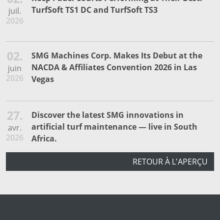
TurfSoft TS1 DC and TurfSoft TS3
juil.
2026
02.
SMG Machines Corp. Makes Its Debut at the
NACDA & Affiliates Convention 2026 in Las
juin
2026
Vegas
27.
Discover the latest SMG innovations in
artificial turf maintenance — live in South
avr.
2026
Africa.
RETOUR À L'APERÇU