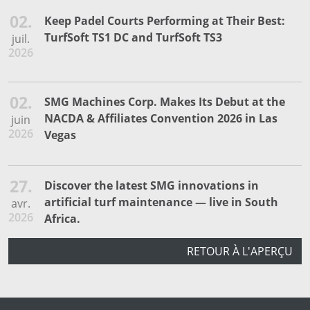
02.
Keep Padel Courts Performing at Their Best:
TurfSoft TS1 DC and TurfSoft TS3
juil.
2026
02.
SMG Machines Corp. Makes Its Debut at the
NACDA & Affiliates Convention 2026 in Las
juin
2026
Vegas
27.
Discover the latest SMG innovations in
artificial turf maintenance — live in South
avr.
2026
Africa.
RETOUR À L'APERÇU