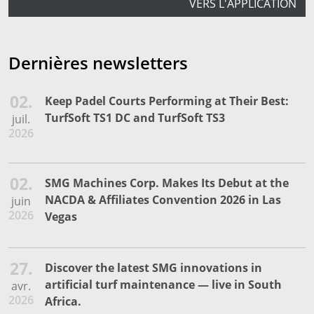
VERS L'APPLICATION
Dernières newsletters
02.
Keep Padel Courts Performing at Their Best:
TurfSoft TS1 DC and TurfSoft TS3
juil.
2026
02.
SMG Machines Corp. Makes Its Debut at the
NACDA & Affiliates Convention 2026 in Las
juin
2026
Vegas
27.
Discover the latest SMG innovations in
artificial turf maintenance — live in South
avr.
2026
Africa.