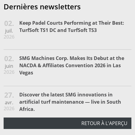
Dernières newsletters
02.
Keep Padel Courts Performing at Their Best:
TurfSoft TS1 DC and TurfSoft TS3
juil.
2026
02.
SMG Machines Corp. Makes Its Debut at the
NACDA & Affiliates Convention 2026 in Las
juin
2026
Vegas
27.
Discover the latest SMG innovations in
artificial turf maintenance — live in South
avr.
2026
Africa.
RETOUR À L'APERÇU