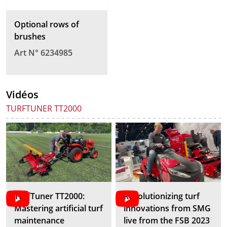
Optional rows of
brushes
Art N° 6234985
Vidéos
TURFTUNER TT2000
TurfTuner TT2000:
Revolutionizing turf
Mastering artificial turf
innovations from SMG
maintenance
live from the FSB 2023