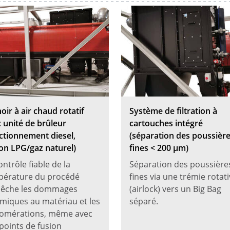
oir à air chaud rotatif
Système de filtration à
 unité de brûleur
cartouches intégré
ctionnement diesel,
(séparation des poussièr
on LPG/gaz naturel)
fines < 200 µm)
ontrôle fiable de la
Séparation des poussière
pérature du procédé
fines via une trémie rotat
êche les dommages
(airlock) vers un Big Bag
miques au matériau et les
séparé.
lomérations, même avec
points de fusion