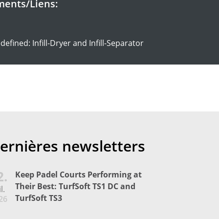
ments/Liens:
defined: Infill-Dryer and Infill-Separator
ernières newsletters
2.
Keep Padel Courts Performing at
Their Best: TurfSoft TS1 DC and
l.
TurfSoft TS3
26