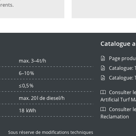
érents.
Catalogue au
Page produi
max. 3–4 t/h
Catalogue: T
6–10 %
Catalogue: 
≤ 0,5 %
Consulter le
max. 20 l de diesel/h
Artificial Turf
Consulter le 
18 kWh
Reclamation
Sous réserve de modifications techniques