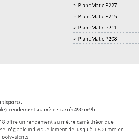
PlanoMatic P227
PlanoMatic P215
PlanoMatic P211
PlanoMatic P208
ltisports.
ble), rendement au mètre carré: 490 m²/h.
218 offre un rendement au mètre carré théorique
ose réglable individuellement de jusqu'à 1 800 mm en
eu polyvalents.