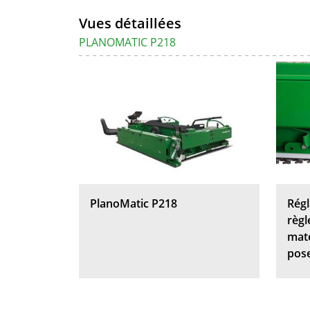
Vues détaillées
PLANOMATIC P218
PlanoMatic P218
Régl
règl
maté
pos