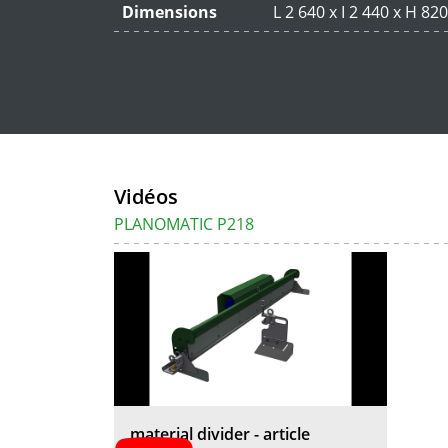
Dimensions
L 2 640 x I 2 440 x H 8
Vidéos
PLANOMATIC P218
material divider - article